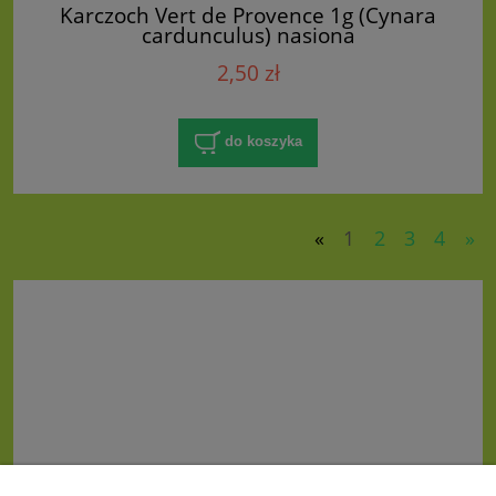
Karczoch Vert de Provence 1g (Cynara
cardunculus) nasiona
2,50 zł
do koszyka
«
1
2
3
4
»