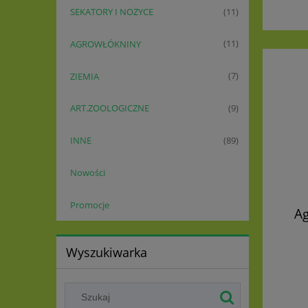
SEKATORY I NOŻYCE
(11)
AGROWŁÓKNINY
(11)
ZIEMIA
(7)
ART.ZOOLOGICZNE
(9)
INNE
(89)
Nowości
Promocje
Ag
Wyszukiwarka