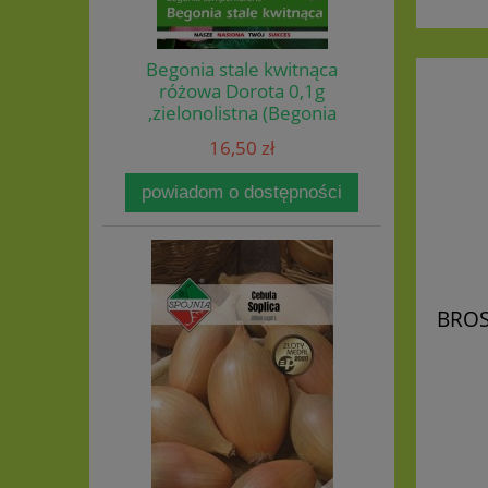
Begonia stale kwitnąca
różowa Dorota 0,1g
,zielonolistna (Begonia
semperflorens) nasiona
16,50 zł
powiadom o dostępności
BROS