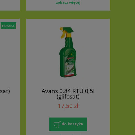
zobacz więcej
nowość
osat)
Avans 0.84 RTU 0,5l
(glifosat)
17,50 zł
do koszyka