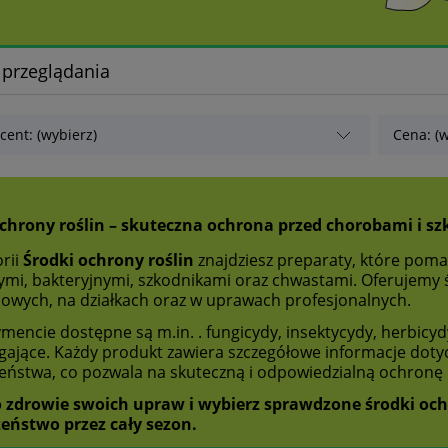
 przeglądania
cent: (wybierz)
Cena: (w
ochrony roślin – skuteczna ochrona przed chorobami i s
rii
Środki ochrony roślin
znajdziesz preparaty, które pom
mi, bakteryjnymi, szkodnikami oraz chwastami. Oferujemy
wych, na działkach oraz w uprawach profesjonalnych.
ymencie dostępne są
m.in.
. fungicydy, insektycydy, herbicy
jące. Każdy produkt zawiera szczegółowe informacje doty
eństwa, co pozwala na skuteczną i odpowiedzialną ochronę r
o zdrowie swoich upraw i wybierz sprawdzone środki och
eństwo przez cały sezon.