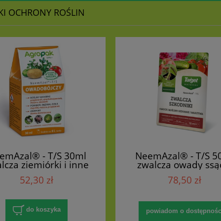
KI OCHRONY ROŚLIN
emAzal® - T/S 30ml
NeemAzal® - T/S 5
lcza ziemiórki i inne
zwalcza owady ssą
ady ssące, gryzące i
gryzące, minujące 
52,30 zł
78,50 zł
minujące
ziemiórki
do koszyka
powiadom o dostępnośc