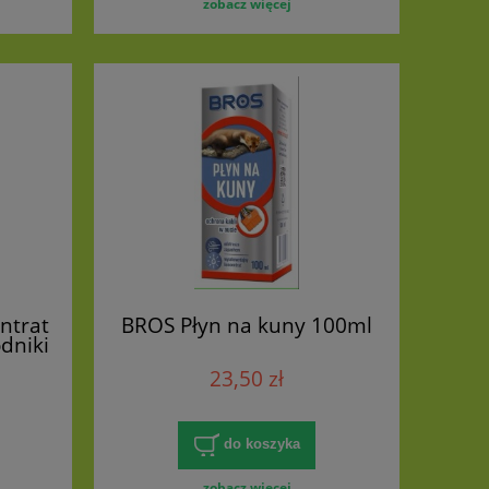
zobacz więcej
ntrat
BROS Płyn na kuny 100ml
dniki
23,50 zł
do koszyka
zobacz więcej