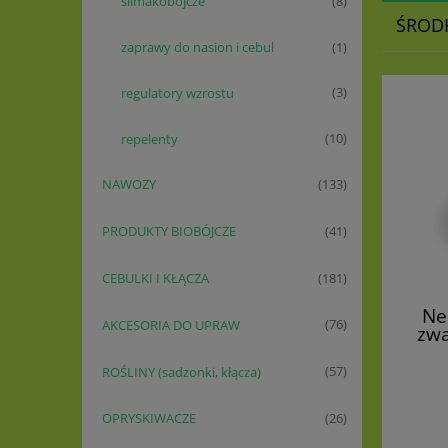
ślimakobójcze
(8)
ŚROD
zaprawy do nasion i cebul
(1)
regulatory wzrostu
(3)
repelenty
(10)
NAWOZY
(133)
PRODUKTY BIOBÓJCZE
(41)
CEBULKI I KŁĄCZA
(181)
Ne
AKCESORIA DO UPRAW
(76)
zwa
ow
ROŚLINY (sadzonki, kłącza)
(57)
OPRYSKIWACZE
(26)