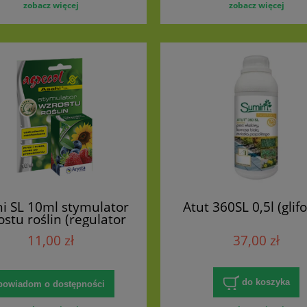
zobacz więcej
zobacz więcej
i SL 10ml stymulator
Atut 360SL 0,5l (glif
stu roślin (regulator
wzrostu)
11,00 zł
37,00 zł
do koszyka
powiadom o dostępności