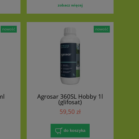
zobacz więcej
nowość
nowość
ml
Agrosar 360SL Hobby 1l
(glifosat)
59,50 zł
do koszyka