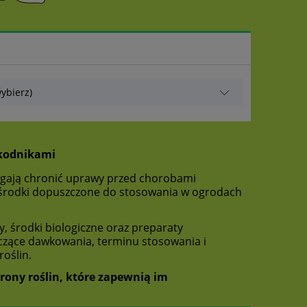
ybierz)
zkodnikami
agają chronić uprawy przed chorobami
 środki dopuszczone do stosowania w ogrodach
dy, środki biologiczne oraz preparaty
czące dawkowania, terminu stosowania i
oślin.
rony roślin, które zapewnią im