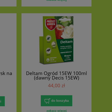
ysk na
Deltam Ogród 15EW 100ml
(dawny Decis 15EW)
Preparat do zwalczania
44,00 zł
mszyc, stonki
ziemniaczanej, kwieciaków i
innych szkodników
do koszyka
i
zobacz więcej