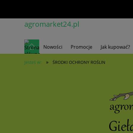
agromarket24.pl
Nowości
Promocje
Jak kupować?
»
Jesteś w:
ŚRODKI OCHRONY ROŚLIN