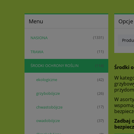
Menu
Opcje
NASIONA
(1331)
Produ
TRAWA
(11)
ŚRODKI OCHRONY ROŚLIN
(114)
Środki 
W katego
ekologiczne
(42)
grzybowy
przydomo
grzybobójcze
(26)
W asort
wspomaga
chwastobójcze
(17)
bezpiecz
Zadbaj 
owadobójcze
(37)
bezpiecz