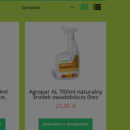
0ml
Agropar AL 700ml naturalny
ce,
środek owadobójczy (bez
oraz
karencji)
23,00 zł
i
powiadom o dostępności