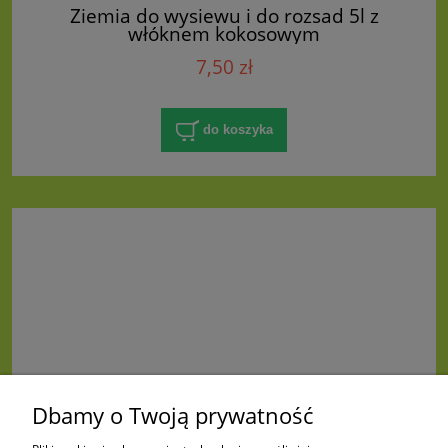
Ziemia do wysiewu i do rozsad 5l z
włóknem kokosowym
7,50 zł
do koszyka
Dbamy o Twoją prywatność