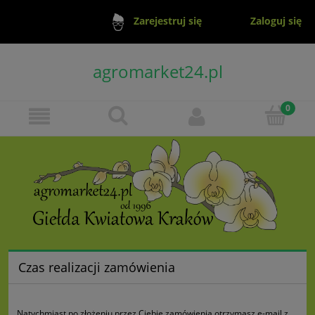
Zaloguj się
Zarejestruj się
agromarket24.pl
Czas realizacji zamówienia
Natychmiast po złożeniu przez Ciebie zamówienia otrzymasz e-mail z