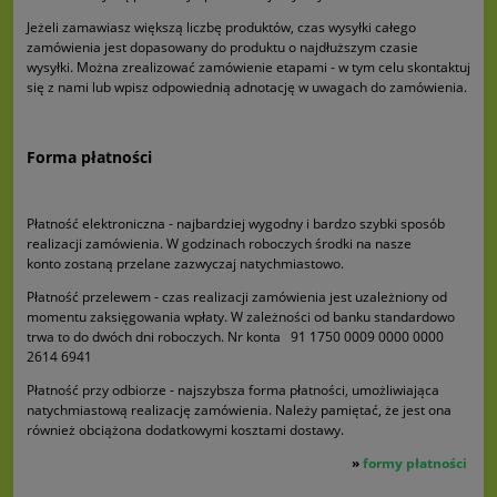
Jeżeli zamawiasz większą liczbę produktów, czas wysyłki całego
zamówienia jest dopasowany do produktu o najdłuższym czasie
wysyłki. Można zrealizować zamówienie etapami - w tym celu skontaktuj
się z nami lub wpisz odpowiednią adnotację w uwagach do zamówienia.
Forma płatności
Płatność elektroniczna - najbardziej wygodny i bardzo szybki sposób
realizacji zamówienia. W godzinach roboczych środki na nasze
konto zostaną przelane zazwyczaj natychmiastowo.
Płatność przelewem - czas realizacji zamówienia jest uzależniony od
momentu zaksięgowania wpłaty. W zależności od banku standardowo
trwa to do dwóch dni roboczych. Nr konta 91 1750 0009 0000 0000
2614 6941
Płatność przy odbiorze - najszybsza forma płatności, umożliwiająca
natychmiastową realizację zamówienia. Należy pamiętać, że jest ona
również obciążona dodatkowymi kosztami dostawy.
»
formy płatności