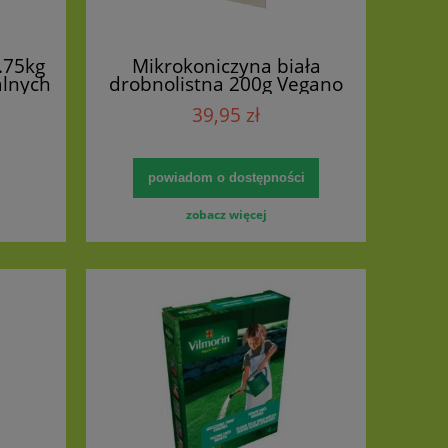
.75kg
Mikrokoniczyna biała
alnych
drobnolistna 200g Vegano
e oraz
39,95 zł
powiadom o dostępności
zobacz więcej