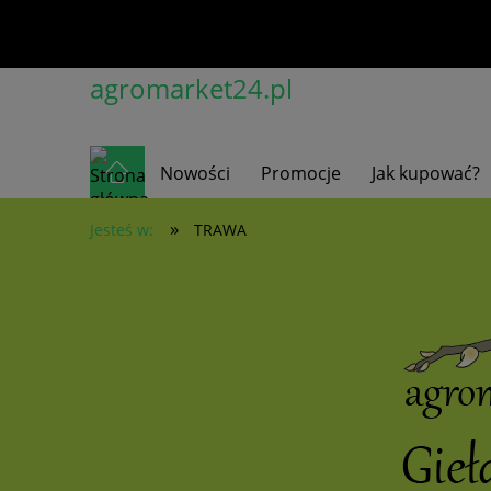
agromarket24.pl
Nowości
Promocje
Jak kupować?
»
Jesteś w:
TRAWA