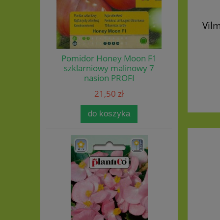
Vil
Pomidor Honey Moon F1
szklarniowy malinowy 7
nasion PROFI
21,50 zł
do koszyka