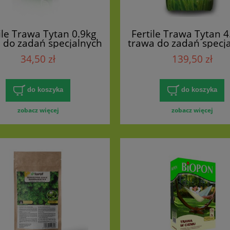
ile Trawa Tytan 0.9kg
Fertile Trawa Tytan 4
 do zadań specjalnych
trawa do zadań specj
eby słabe i suche oraz
na gleby słabe i such
34,50 zł
139,50 zł
skarpy
skarpy
do koszyka
do koszyka
zobacz więcej
zobacz więcej