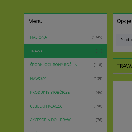
Menu
Opcje
NASIONA
(1345)
Produ
TRAWA
(11)
ŚRODKI OCHRONY ROŚLIN
(118)
TRAW
NAWOZY
(139)
PRODUKTY BIOBÓJCZE
(46)
CEBULKI I KŁĄCZA
(196)
AKCESORIA DO UPRAW
(76)