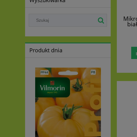
Wyszukiwarka
Mikr
bia
(Tr
Produkt dnia