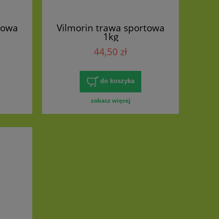
towa
Vilmorin trawa sportowa
1kg
44,50 zł
do koszyka
zobacz więcej