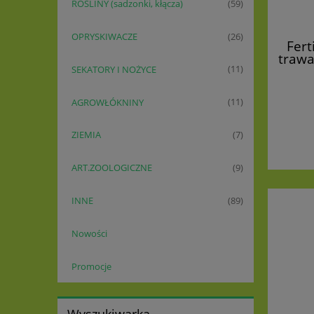
ROŚLINY (sadzonki, kłącza)
(59)
OPRYSKIWACZE
(26)
Fert
trawa
na gl
SEKATORY I NOŻYCE
(11)
AGROWŁÓKNINY
(11)
ZIEMIA
(7)
ART.ZOOLOGICZNE
(9)
INNE
(89)
Nowości
Promocje