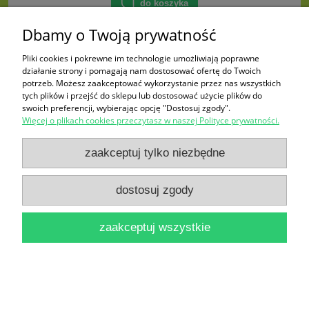
do koszyka
Dbamy o Twoją prywatność
Pliki cookies i pokrewne im technologie umożliwiają poprawne
działanie strony i pomagają nam dostosować ofertę do Twoich
potrzeb. Możesz zaakceptować wykorzystanie przez nas wszystkich
tych plików i przejść do sklepu lub dostosować użycie plików do
swoich preferencji, wybierając opcję "Dostosuj zgody".
Więcej o plikach cookies przeczytasz w naszej Polityce prywatności.
zaakceptuj tylko niezbędne
dostosuj zgody
zaakceptuj wszystkie
Pomidor Pedro F1 szklarniowy 0,1g
nasion
8,70 zł