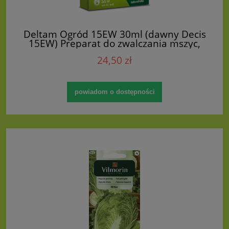
Deltam Ogród 15EW 30ml (dawny Decis
15EW) Preparat do zwalczania mszyc,
stonki ziemniaczanej, kwieciaków i innych
24,50 zł
szkodników
powiadom o dostępności