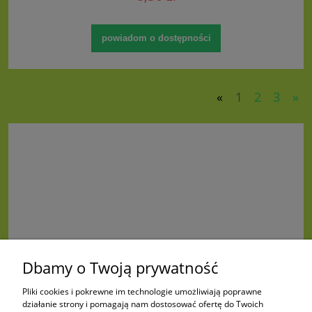
powiadom o dostępności
«
1
2
3
»
Dbamy o Twoją prywatność
Pliki cookies i pokrewne im technologie umożliwiają poprawne
działanie strony i pomagają nam dostosować ofertę do Twoich