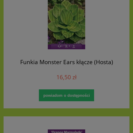
Funkia Monster Ears kłącze (Hosta)
16,50 zł
powiadom o dostępności