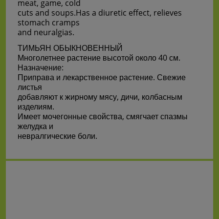
meat, game, cold
cuts and soups.Has a diuretic effect, relieves
stomach cramps
and neuralgias.
ТИМЬЯН ОБЫКНОВЕННЫЙ
Многолетнее растение высотой около 40 см.
Назначение:
Приправа и лекарственное растение. Свежие
листья
добавляют к жирному мясу, дичи, колбасным
изделиям.
Имеет мочегонные свойства, смягчает спазмы
желудка и
невралгические боли.