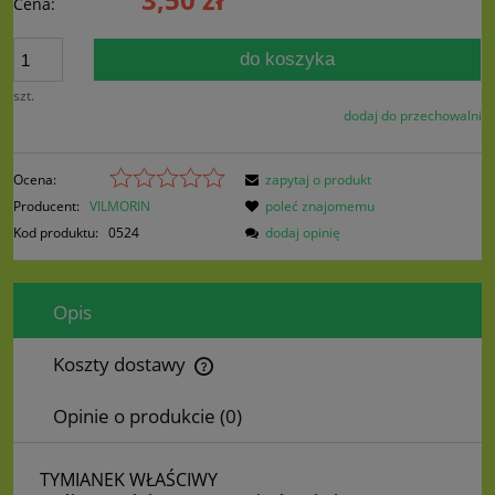
Cena:
do koszyka
szt.
dodaj do przechowalni
Ocena:
zapytaj o produkt
Producent:
VILMORIN
poleć znajomemu
Kod produktu:
0524
dodaj opinię
Opis
Koszty dostawy
Cena nie zawiera ewentualnych kosztów płatności
Opinie o produkcie (0)
TYMIANEK WŁAŚCIWY