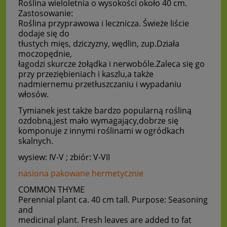
Roślina wieloletnia o wysokości około 40 cm.
Zastosowanie:
Roślina przyprawowa i lecznicza. Świeże liście
dodaje się do
tłustych mięs, dziczyzny, wędlin, zup.Działa
moczopędnie,
łagodzi skurcze żołądka i nerwobóle.Zaleca się go
przy przeziębieniach i kaszlu,a także
nadmiernemu przetłuszczaniu i wypadaniu
włosów.
Tymianek jest także bardzo popularną rośliną
ozdobną,jest mało wymagający,dobrze się
komponuje z innymi roślinami w ogródkach
skalnych.
wysiew: IV-V ; zbiór: V-VII
nasiona pakowane hermetycznie
COMMON THYME
Perennial plant ca. 40 cm tall. Purpose: Seasoning
and
medicinal plant. Fresh leaves are added to fat