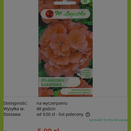
Dostępność:
na wyczerpaniu
Wysyłka w:
48 godzin
Dostawa:
od 9,50 zł
- list polecony
sprawdź formy dostawy
Cena nie zawiera ewentualnych kosztów płatności
5,99 zł