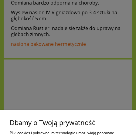
Odmiana bardzo odporna na choroby.
Wysiew nasion IV-V gniazdowo po 3-4 sztuki na
głębokość 5 cm.
Odmiana Rustler nadaje się także do uprawy na
glebach zimnych.
nasiona pakowane hermetycznie
Dbamy o Twoją prywatność
Pliki cookies i pokrewne im technologie umożliwiają poprawne