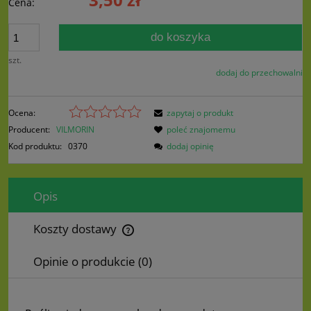
Cena:
do koszyka
szt.
dodaj do przechowalni
Ocena:
zapytaj o produkt
Producent:
VILMORIN
poleć znajomemu
Kod produktu:
0370
dodaj opinię
Opis
Koszty dostawy
Cena nie zawiera ewentualnych kosztów płatności
Opinie o produkcie (0)