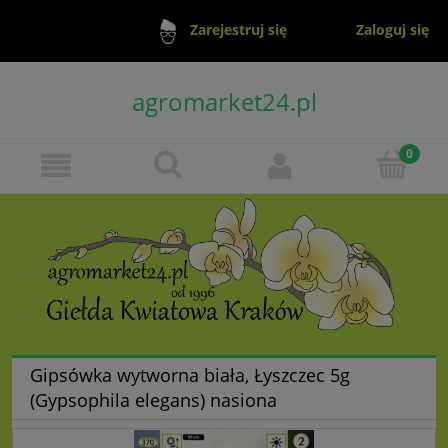
Zaloguj się
Zarejestruj się
agromarket24.pl
Gipsówka wytworna biała, Łyszczec 5g
(Gypsophila elegans) nasiona