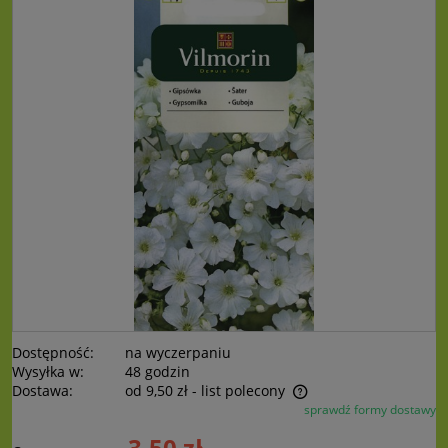
Dostępność:
na wyczerpaniu
Wysyłka w:
48 godzin
Dostawa:
od 9,50 zł
- list polecony
sprawdź formy dostawy
Cena nie zawiera ewentualnych kosztów płatności
3,50 zł