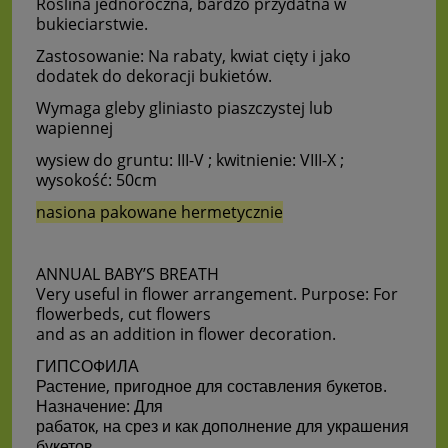
Roślina jednoroczna, bardzo przydatna w
bukieciarstwie.
Zastosowanie: Na rabaty,
kwiat cięty i jako
dodatek do dekoracji bukietów.
Wymaga gleby gliniasto piaszczystej lub
wapiennej
wysiew do gruntu: III-V ; kwitnienie: VIII-X ;
wysokość: 50cm
nasiona pakowane hermetycznie
ANNUAL BABY’S BREATH
Very useful in flower arrangement. Purpose: For
flowerbeds, cut flowers
and as an addition in flower decoration.
ГИПСОФИЛА
Растение, пригодное для составления букетов.
Назначение: Для
рабаток, на срез и как дополнение для украшения
букетов.