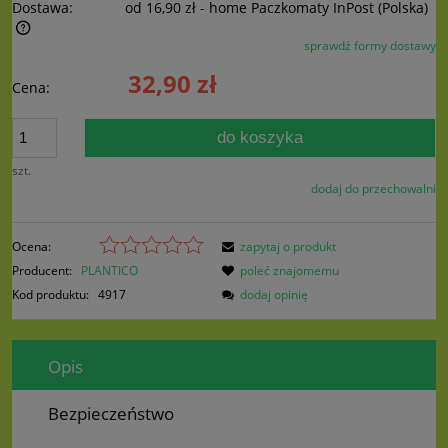
Dostawa:
od 16,90 zł
- home Paczkomaty InPost
(Polska)
sprawdź formy dostawy
Cena nie zawiera ewentualnych kosztów płatności
32,90 zł
Cena:
do koszyka
szt.
dodaj do przechowalni
Ocena:
zapytaj o produkt
Producent:
PLANTICO
poleć znajomemu
Kod produktu:
4917
dodaj opinię
Opis
Bezpieczeństwo