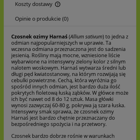
Koszty dostawy
Cena nie zawiera ewentualnych kosztów płatności
Opinie o produkcie (0)
Czosnek ozimy Harnaś
(
Allium sativum
) to jedna z
odmian najpopularniejszych w uprawie. Ta
wczesna odmiana przeznaczona jest do sadzenia
jesienią. Rośliny mają mocne, wzniesione liście
wybarwione na intensywny zielony kolor z silnym
nalotem woskowym. Harnaś wytwarza średni lub
długi pęd kwiatostanowy, na którym rozwijają się
cebulki powietrzne. Cechą, która wyróżnia go
spośród innych odmian, jest bardzo duża ilość
pokrytych fioletową łuską ząbków. W główce może
ich być nawet od 8 do 12 sztuk. Masa główki
wynosi zazwyczaj 60-80 g, pokrywa ją szara łuska.
Intensywny smak sprawia, że czosnek ozimy
Harnaś jest bardzo chętnie przeznaczany do
bezpośredniego spożycia i na przetwory.
Czosnek bardzo dobrze rośnie w warunkach