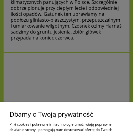
klimatycznych panujących w Polsce. Szczególnie
dobrze plonuje przy ciepłym lecie i odpowiedniej
ilości opadów. Gatunek ten uprawiamy na
podłożu gliniasto-piaszczystym, przepuszczalnym
i umiarkowanie wilgotnym. Czosnek ozimy Harnaś
sadzimy do gruntu jesienią, zbiór główek
przypada na koniec czerwca.
Dbamy o Twoją prywatność
Pliki cookies i pokrewne im technologie umożliwiają poprawne
działanie strony i pomagają nam dostosować ofertę do Twoich