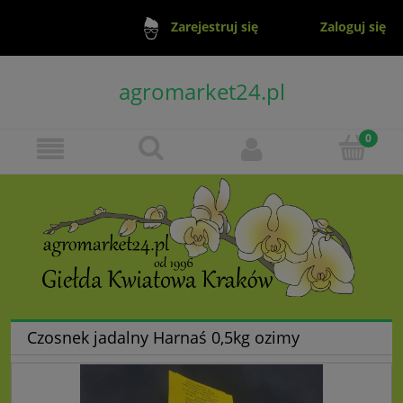
Zaloguj się
Zarejestruj się
agromarket24.pl
Czosnek jadalny Harnaś 0,5kg ozimy