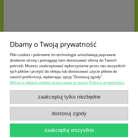
Dbamy o Twoją prywatność
Pliki cookies i pokrewne im technologie umożliwiają poprawne
działanie strony i pomagają nam dostosować ofertę do Twoich
potrzeb. Możesz zaakceptować wykorzystanie przez nas wszystkich
tych plików i przejść do sklepu lub dostosować użycie plików do
swoich preferencji, wybierając opcję "Dostosuj zgody".
Więcej o plikach cookies przeczytasz w naszej Polityce prywatności.
Zakupy
zaakceptuj tylko niezbędne
Pomoc
dostosuj zgody
Moje konto
zaakceptuj wszystkie
Informacje