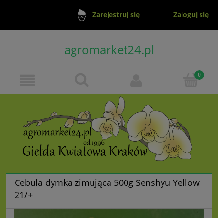
Zaloguj się
Zarejestruj się
agromarket24.pl
Cebula dymka zimująca 500g Senshyu Yellow
21/+