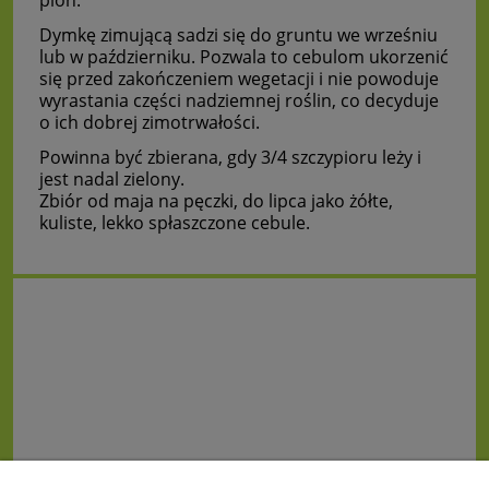
plon.
Dymkę zimującą sadzi się do gruntu we wrześniu
lub w październiku. Pozwala to cebulom ukorzenić
się przed zakończeniem wegetacji i nie powoduje
wyrastania części nadziemnej roślin, co decyduje
o ich dobrej zimotrwałości.
Powinna być zbierana, gdy 3/4 szczypioru leży i
jest nadal zielony.
Zbiór od maja na pęczki, do lipca jako żółte,
kuliste, lekko spłaszczone cebule.