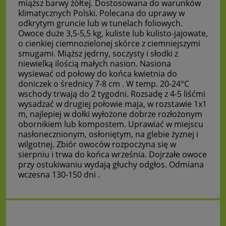
miąższ barwy żółtej. Dostosowana do warunków
klimatycznych Polski. Polecana do uprawy w
odkrytym gruncie lub w tunelach foliowych.
Owoce duże 3,5-5,5 kg, kuliste lub kulisto-jajowate,
o cienkiej ciemnozielonej skórce z ciemniejszymi
smugami. Miąższ jędrny, soczysty i słodki z
niewielką ilością małych nasion. Nasiona
wysiewać od połowy do końca kwietnia do
doniczek o średnicy 7-8 cm . W temp. 20-24°C
wschody trwają do 2 tygodni. Rozsadę z 4-5 liśćmi
wysadzać w drugiej połowie maja, w rozstawie 1x1
m, najlepiej w dołki wyłożone dobrze rozłożonym
obornikiem lub kompostem. Uprawiać w miejscu
nasłonecznionym, osłoniętym, na glebie żyznej i
wilgotnej. Zbiór owoców rozpoczyna się w
sierpniu i trwa do końca września. Dojrzałe owoce
przy ostukiwaniu wydają głuchy odgłos. Odmiana
wczesna 130-150 dni .