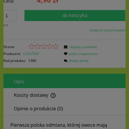
Cena:
do koszyka
szt.
dodaj do przechowalni
Ocena:
zapytaj o produkt
Producent:
LEGUTKO
poleć znajomemu
Kod produktu:
1380
dodaj opinię
Opis
Koszty dostawy
Cena nie zawiera ewentualnych kosztów płatności
Opinie o produkcie (0)
Pierwsza polska odmiana, której owoce mają