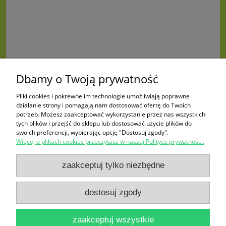
Dbamy o Twoją prywatność
Pliki cookies i pokrewne im technologie umożliwiają poprawne
działanie strony i pomagają nam dostosować ofertę do Twoich
potrzeb. Możesz zaakceptować wykorzystanie przez nas wszystkich
tych plików i przejść do sklepu lub dostosować użycie plików do
swoich preferencji, wybierając opcję "Dostosuj zgody".
Więcej o plikach cookies przeczytasz w naszej Polityce prywatności.
Zakupy
zaakceptuj tylko niezbędne
Pomoc
dostosuj zgody
Moje konto
zaakceptuj wszystkie
Informacje