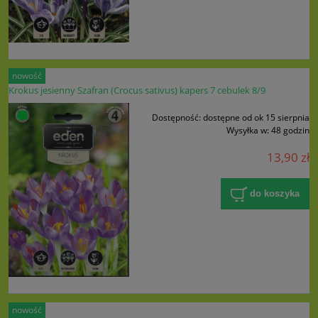
nowość
Krokus jesienny Szafran (Crocus sativus) kapers 7 cebulek 8/9
Dostępność:
dostępne od ok 15 sierpnia
Wysyłka w:
48 godzin
13,90 zł
do koszyka
nowość