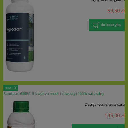
59,50 zł
do koszyka
nowość
Randacol 680EC 1l (zwalcza mech i chwasty) 100% naturalny
Dostępność:
brak towaru
135,00 zł