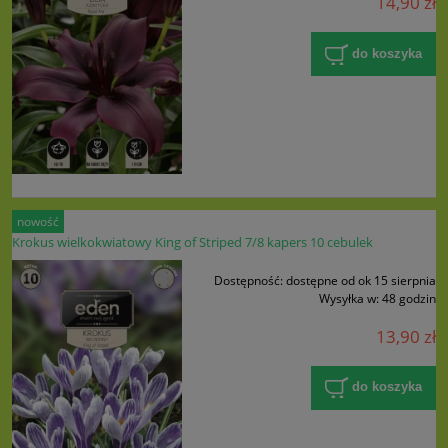
14,90 zł
do koszyka
nowość
Krokus wielkokwiatowy King of Striped 7/8 kapers 10 cebulek
Dostępność:
dostępne od ok 15 sierpnia
Wysyłka w:
48 godzin
13,90 zł
do koszyka