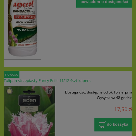
powiadom o dostępności
nowość
Tulipan strzępiasty Fancy Frills 11/12 4szt kapers
Dostępność:
dostępne od ok 15 sierpnia
Wysyłka w:
48 godzin
17,50 zł
do koszyka