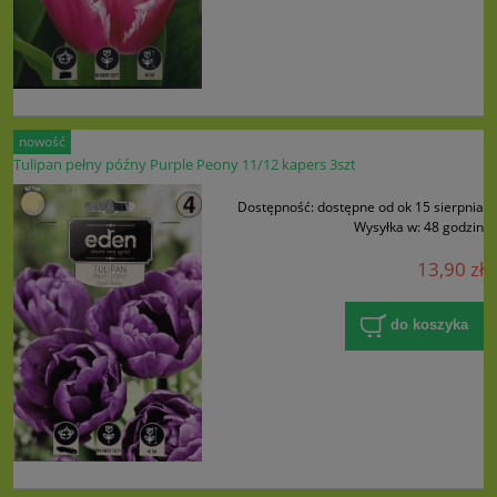
nowość
Tulipan pełny późny Purple Peony 11/12 kapers 3szt
Dostępność:
dostępne od ok 15 sierpnia
Wysyłka w:
48 godzin
13,90 zł
do koszyka