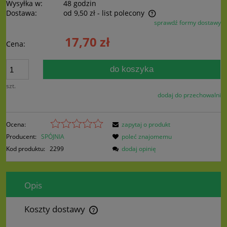
Wysyłka w:
48 godzin
Dostawa:
od 9,50 zł
- list polecony
sprawdź formy dostawy
Cena nie zawiera ewentualnych kosztów płatności
17,70 zł
Cena:
do koszyka
szt.
dodaj do przechowalni
Ocena:
zapytaj o produkt
Producent:
SPÓJNIA
poleć znajomemu
Kod produktu:
2299
dodaj opinię
Opis
Koszty dostawy
Cena nie zawiera ewentualnych kosztów płatności