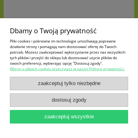
Dbamy o Twoją prywatność
Pliki cookies i pokrewne im technologie umożliwiają poprawne
działanie strony i pomagają nam dostosować ofertę do Twoich
potrzeb. Możesz zaakceptować wykorzystanie przez nas wszystkich
tych plików i przejść do sklepu lub dostosować użycie plików do
swoich preferencji, wybierając opcję "Dostosuj zgody".
Więcej o plikach cookies przeczytasz w naszej Polityce prywatności.
Zakupy
zaakceptuj tylko niezbędne
Pomoc
dostosuj zgody
Moje konto
zaakceptuj wszystkie
Informacje